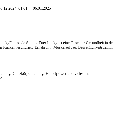
26.12.2024, 01.01. + 06.01.2025
s LuckyFitness.de Studio. Euer Lucky ist eine Oase der Gesundheit in d
 zur Rückengesundheit, Ernährung, Muskelaufbau, Beweglichkeitstraini
ntraining, Ganzkörpertraining, Hantelpower und vieles mehr
se