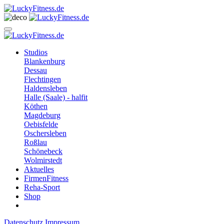
Studios
Blankenburg
Dessau
Flechtingen
Haldensleben
Halle (Saale) - halfit
Köthen
Magdeburg
Oebisfelde
Oschersleben
Roßlau
Schönebeck
Wolmirstedt
Aktuelles
FirmenFitness
Reha-Sport
Shop
Datenschutz
Impressum