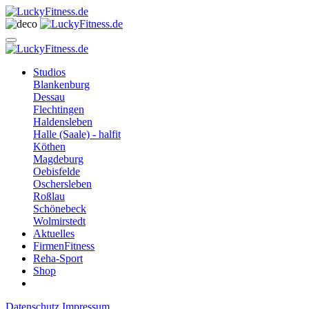
Studios
Blankenburg
Dessau
Flechtingen
Haldensleben
Halle (Saale) - halfit
Köthen
Magdeburg
Oebisfelde
Oschersleben
Roßlau
Schönebeck
Wolmirstedt
Aktuelles
FirmenFitness
Reha-Sport
Shop
Datenschutz
Impressum