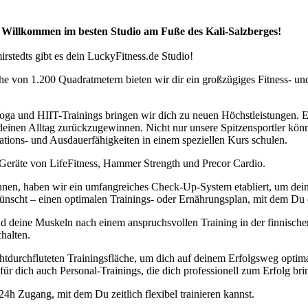
 Willkommen im besten Studio am Fuße des Kali-Salzberges!
stedts gibt es dein LuckyFitness.de Studio!
che von 1.200 Quadratmetern bieten wir dir ein großzügiges Fitness- u
oga und HIIT-Trainings bringen wir dich zu neuen Höchstleistungen. Eb
 deinen Alltag zurückzugewinnen. Nicht nur unsere Spitzensportler könn
tions- und Ausdauerfähigkeiten in einem speziellen Kurs schulen.
r Geräte von LifeFitness, Hammer Strength und Precor Cardio.
önnen, haben wir ein umfangreiches Check-Up-System etabliert, um dein
nscht – einen optimalen Trainings- oder Ernährungsplan, mit dem Du d
d deine Muskeln nach einem anspruchsvollen Training in der finnische
halten.
ichtdurchfluteten Trainingsfläche, um dich auf deinem Erfolgsweg opti
 für dich auch Personal-Trainings, die dich professionell zum Erfolg bri
h Zugang, mit dem Du zeitlich flexibel trainieren kannst.