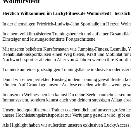
Wolmirstedt
Herzlich Willkommen im LuckyFitness.de Wolmirstedt - herzlich
In der ehemaligen Friedrich-Ludwig-Jahn Sporthalle im Herzen Wolmir
In einem vollklimatisierten Trainingsbereich und auf einer Gesamtflä
Einsteiger und leistungsorientierte Fortgeschrittene.
Mit unseren beliebten Kursformaten wie Jumping-Fitness, Lesmills, Y
Rehabilitationssportkursen einen Weg bieten, Kraft und Mobilität für
Nachwuchssportler ab einem Alter von 4 Jahren werden ihre Koordina
Trainiere auf einer großzügigen Trainingsfläche inklusive modernste
Damit wir einen perfekten Einstieg in dein Training gewährleisten k
können. Auf Grundlage unserer Analyse erstellen wir dir – wenn gewü
In unserem Wellnessbereich kannst Du deine Seele baumeln lassen un
Immunsystem, sondern kannst auch von deinem stressigen Alltag absc
Unsere hochqualifizierten Trainer coachen dich auf unserer großen l
unsere Hochleistungskraftsportler zur Verfügung gestellt wird, gibt es
Als Highlight haben wir außerdem unseren exklusiven LuckyAccess 24