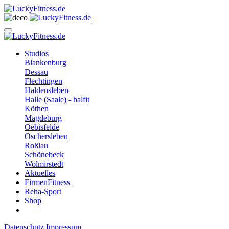
Studios
Blankenburg
Dessau
Flechtingen
Haldensleben
Halle (Saale) - halfit
Köthen
Magdeburg
Oebisfelde
Oschersleben
Roßlau
Schönebeck
Wolmirstedt
Aktuelles
FirmenFitness
Reha-Sport
Shop
Datenschutz
Impressum